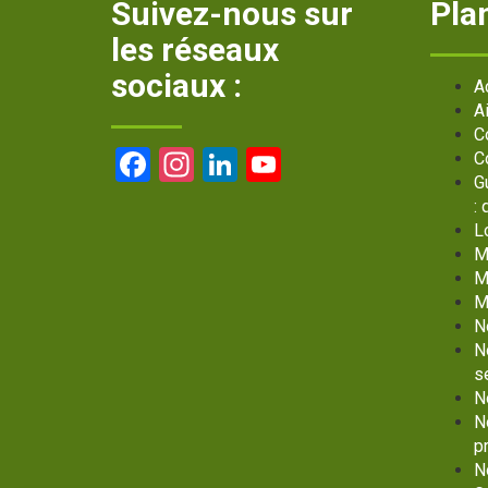
Suivez-nous sur
Plan
les réseaux
sociaux :
A
A
C
Facebook
Instagram
LinkedIn
YouTube
C
G
Channel
:
L
M
M
M
N
N
s
N
N
p
N