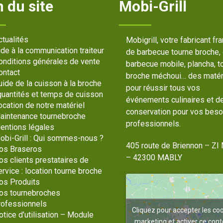
 du site
Mobi-Grill
ctualités
Mobigrill, votre fabricant fr
ide à la communication traiteur
de barbecue tourne broche,
onditions générales de vente
barbecue mobile, plancha, t
ontact
broche méchoui… des matér
uide de la cuisson à la broche
pour réussir tous vos
 quantités et temps de cuisson
événements culinaires et d
ocation de notre matériel
conservation pour vos beso
aintenance tournebroche
professionnels.
entions légales
obi-Grill : Qui sommes-nous ?
405 route de Briennon – ZI 
os Braseros
– 42300 MABLY
os clients prestataires de
ervice : location tourne broche
os Produits
os tournebroches
rofessionnels
Cliquez pour accepter les co
otice d’utilisation – Module
marketing et activer ce con