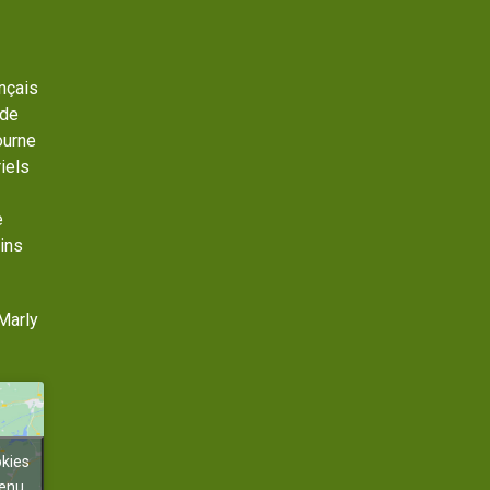
ançais
 de
ourne
iels
e
ins
Marly
okies
tenu