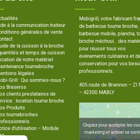
ctualités
Mobigrill, votre fabricant fr
ide à la communication traiteur
de barbecue tourne broche,
onditions générales de vente
barbecue mobile, plancha, t
ontact
broche méchoui… des matér
uide de la cuisson à la broche
pour réussir tous vos
 quantités et temps de cuisson
événements culinaires et d
ocation de notre matériel
conservation pour vos beso
aintenance tournebroche
professionnels.
entions légales
obi-Grill : Qui sommes-nous ?
405 route de Briennon – ZI 
os Braseros
– 42300 MABLY
os clients prestataires de
ervice : location tourne broche
os Produits
os tournebroches
rofessionnels
Cliquez pour accepter les co
otice d’utilisation – Module
marketing et activer ce con
az