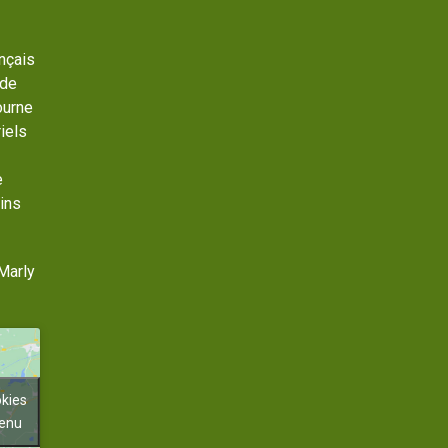
ançais
 de
ourne
iels
e
ins
Marly
okies
tenu