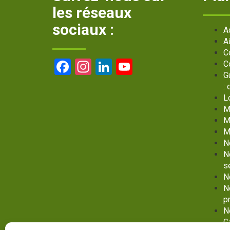
les réseaux
sociaux :
A
A
C
Facebook
Instagram
LinkedIn
YouTube
C
G
Channel
:
L
M
M
M
N
N
s
N
N
p
N
G