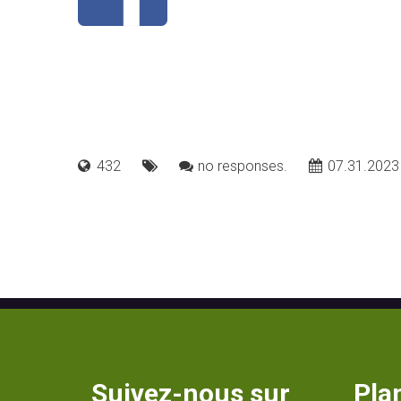
432
no responses.
07.31.2023
Suivez-nous sur
Plan