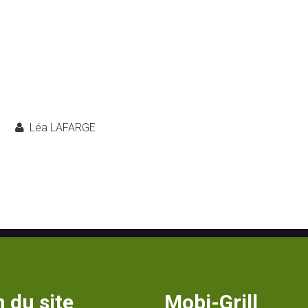
Léa LAFARGE
 du site
Mobi-Grill