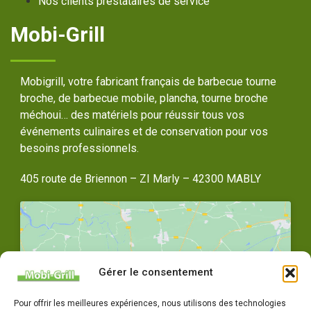
Nos clients prestataires de service
Mobi-Grill
Mobigrill, votre fabricant français de barbecue tourne
broche, de barbecue mobile, plancha, tourne broche
méchoui… des matériels pour réussir tous vos
événements culinaires et de conservation pour vos
besoins professionnels.
405 route de Briennon – ZI Marly – 42300 MABLY
Gérer le consentement
Cliquez pour accepter les cookies
Pour offrir les meilleures expériences, nous utilisons des technologies
marketing et activer ce contenu