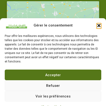
Gérer le consentement
Cliquez pour accepter les cookies
Pour offrir les meilleures expériences, nous utilisons des technologies
marketing et activer ce contenu
telles que les cookies pour stocker et/ou accéder aux informations des
appareils. Le fait de consentir à ces technologies nous permettra de
traiter des données telles que le comportement de navigation ou les ID
uniques sur ce site. Le fait de ne pas consentir ou de retirer son
consentement peut avoir un effet négatif sur certaines caractéristiques
et fonctions.
Accepter
04 77 72 79 14
Horaires : Du lundi au vendredi 8h-12h / 14h-18h
Refuser
Voir les préférences
Copyright Mobigrill 2022, tous droits réservés