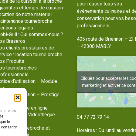
uide de la cuisson à la broche
pour réussir tous vos
 quantités et temps de cuisson
événements culinaires et d
ocation de notre matériel
conservation pour vos beso
aintenance tournebroche
professionnels.
entions légales
obi-Grill : Qui sommes-nous ?
405 route de Briennon – ZI 
os Braseros
– 42300 MABLY
os clients prestataires de
ervice : location tourne broche
os Produits
os tournebroches
rofessionnels
Cliquez pour accepter les co
otice d’utilisation – Module
marketing et activer ce con
az
tice d’utilisation – Prestige
az
otre catalogue en ligne
es que les
hotothèque / Vidéothèque
de
04 77 72 79 14
lan du site
que le
s consentir
ente de tournebroche et
Horaires : Du lundi au vendr
tériel traiteur