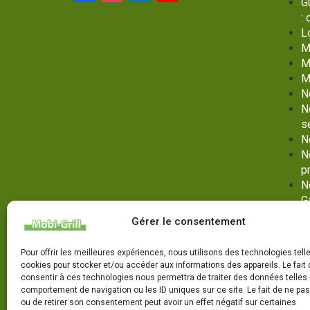
G
Channel
:
L
M
M
M
N
N
s
N
N
p
N
G
No
Gérer le consentement
G
N
Pour offrir les meilleures expériences, nous utilisons des technologies tell
P
cookies pour stocker et/ou accéder aux informations des appareils. Le fait 
P
consentir à ces technologies nous permettra de traiter des données telles 
comportement de navigation ou les ID uniques sur ce site. Le fait de ne pa
V
ou de retirer son consentement peut avoir un effet négatif sur certaines
ma