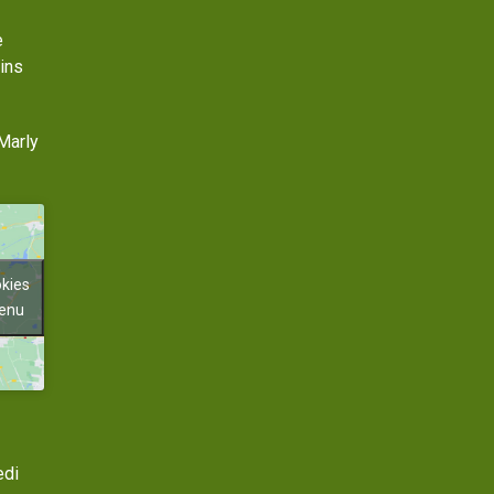
e
ins
Marly
okies
tenu
edi