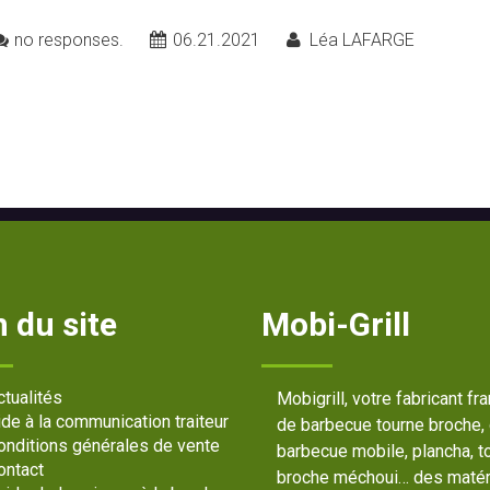
no responses.
06.21.2021
Léa LAFARGE
 du site
Mobi-Grill
ctualités
Mobigrill, votre fabricant fr
ide à la communication traiteur
de barbecue tourne broche,
onditions générales de vente
barbecue mobile, plancha, t
ontact
broche méchoui… des matér