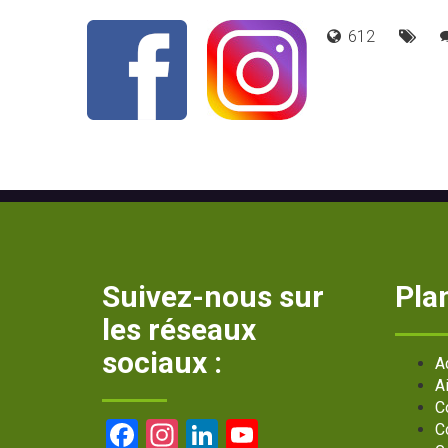
612
Suivez-nous sur
Plan
les réseaux
sociaux :
A
A
C
Facebook
Instagram
LinkedIn
YouTube
C