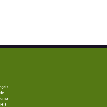
ançais
 de
ourne
iels