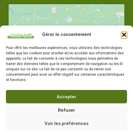
Gérer le consentement
Cliquez pour accepter les cookies
Pour offrir les meilleures expériences, nous utilisons des technologies
marketing et activer ce contenu
telles que les cookies pour stocker et/ou accéder aux informations des
appareils. Le fait de consentir à ces technologies nous permettra de
traiter des données telles que le comportement de navigation ou les ID
uniques sur ce site. Le fait de ne pas consentir ou de retirer son
consentement peut avoir un effet négatif sur certaines caractéristiques
et fonctions.
Accepter
04 77 72 79 14
Horaires : Du lundi au vendredi 8h-12h / 14h-18h
Refuser
Voir les préférences