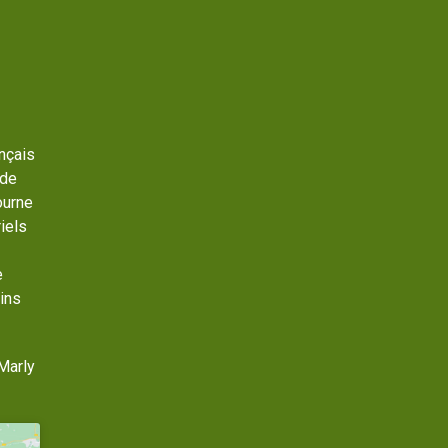
ançais
 de
ourne
iels
e
ins
Marly