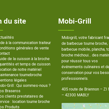
 du site
Mobi-Grill
ctualités
Mobigrill, votre fabricant fr
ide à la communication traiteur
de barbecue tourne broche,
onditions générales de vente
barbecue mobile, plancha, t
ontact
broche méchoui… des matér
uide de la cuisson à la broche
pour réussir tous vos
 quantités et temps de cuisson
événements culinaires et d
ocation de notre matériel
conservation pour vos beso
aintenance tournebroche
professionnels.
entions légales
obi-Grill : Qui sommes-nous ?
405 route de Briennon – ZI 
os Braseros
– 42300 MABLY
os clients prestataires de
ervice : location tourne broche
os Produits