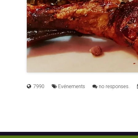
7990
Evénements
no responses.