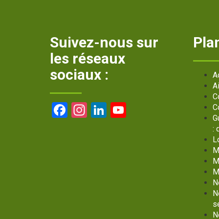
Suivez-nous sur
Plan
les réseaux
sociaux :
A
A
C
Facebook
Instagram
LinkedIn
YouTube
C
G
Channel
:
L
M
M
M
N
N
s
N