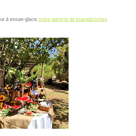
eur à essuie-glace,
notre gamme de tournebroches