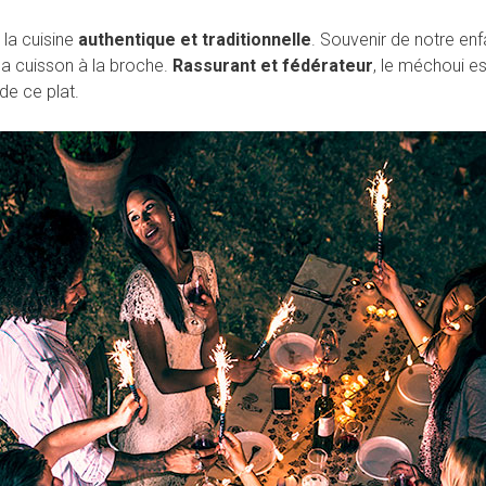
 la cuisine
authentique et traditionnelle
. Souvenir de notre en
 la cuisson à la broche.
Rassurant et fédérateur
, le méchoui 
 de ce plat.