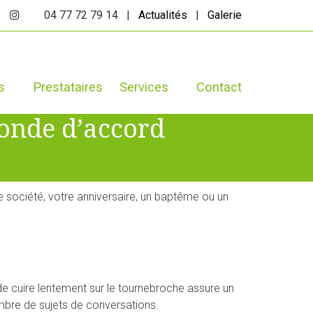
04 77 72 79 14 |
Actualités
|
Galerie
s
Prestataires
Services
Contact
monde d’accord
e société, votre anniversaire, un baptême ou un
ande cuire lentement sur le tournebroche assure un
mbre de sujets de conversations.