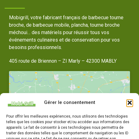
Mobigrill, votre fabricant français de barbecue tourne
broche, de barbecue mobile, plancha, tourne broche
méchoui… des matériels pour réussir tous vos
événements culinaires et de conservation pour vos
besoins professionnels.
405 route de Briennon – ZI Marly – 42300 MABLY
Gérer le consentement
Cliquez pour accepter les cookies
Pour offrir les meilleures expériences, nous utilisons des technologies
marketing et activer ce contenu
telles que les cookies pour stocker et/ou accéder aux informations des
appareils. Le fait de consentir à ces technologies nous permettra de
traiter des données telles que le comportement de navigation ou les ID
uniques sur ce site. Le fait de ne pas consentir ou de retirer son