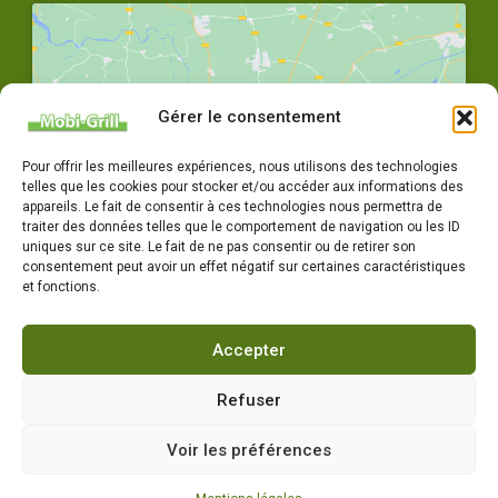
Gérer le consentement
Cliquez pour accepter les cookies
Pour offrir les meilleures expériences, nous utilisons des technologies
marketing et activer ce contenu
telles que les cookies pour stocker et/ou accéder aux informations des
appareils. Le fait de consentir à ces technologies nous permettra de
traiter des données telles que le comportement de navigation ou les ID
uniques sur ce site. Le fait de ne pas consentir ou de retirer son
consentement peut avoir un effet négatif sur certaines caractéristiques
et fonctions.
Accepter
04 77 72 79 14
Horaires : Du lundi au vendredi 8h-12h / 14h-18h
Refuser
Voir les préférences
Copyright Mobigrill 2022, tous droits réservés