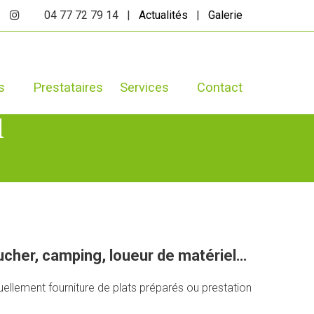
04 77 72 79 14 |
Actualités
|
Galerie
s
Prestataires
Services
Contact
l
oucher, camping, loueur de matériel…
ellement fourniture de plats préparés ou prestation