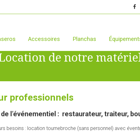
aseros
Accessoires
Planchas
Équipement
Location de notre matérie
ur professionnels
 de l’événementiel : restaurateur, traiteur, b
urs besoins : location tournebroche (sans personnel) avec éventu