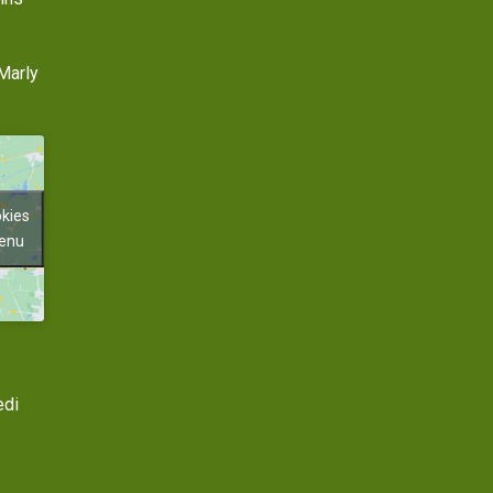
Marly
okies
tenu
edi