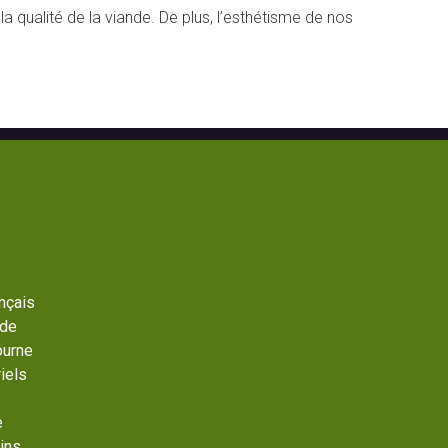
r la qualité de la viande. De plus, l’esthétisme de nos
ançais
 de
ourne
iels
e
ins