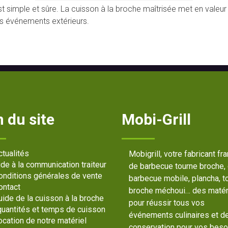
on est simple et sûre. La cuisson à la broche maîtrisée met en valeu
s événements extérieurs.
 du site
Mobi-Grill
ctualités
Mobigrill, votre fabricant fr
ide à la communication traiteur
de barbecue tourne broche,
onditions générales de vente
barbecue mobile, plancha, t
ontact
broche méchoui… des matér
uide de la cuisson à la broche
pour réussir tous vos
 quantités et temps de cuisson
événements culinaires et d
ocation de notre matériel
conservation pour vos beso