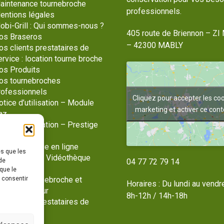
aintenance tournebroche
professionnels.
entions légales
obi-Grill : Qui sommes-nous ?
405 route de Briennon – ZI 
os Braseros
– 42300 MABLY
os clients prestataires de
ervice : location tourne broche
os Produits
os tournebroches
rofessionnels
Cliquez pour accepter les co
otice d’utilisation – Module
marketing et activer ce con
az
tice d’utilisation – Prestige
az
otre catalogue en ligne
es que les
hotothèque / Vidéothèque
de
04 77 72 79 14
lan du site
que le
s consentir
ente de tournebroche et
Horaires : Du lundi au vendr
tériel traiteur
8h-12h / 14h-18h
os clients prestataires de
ervice