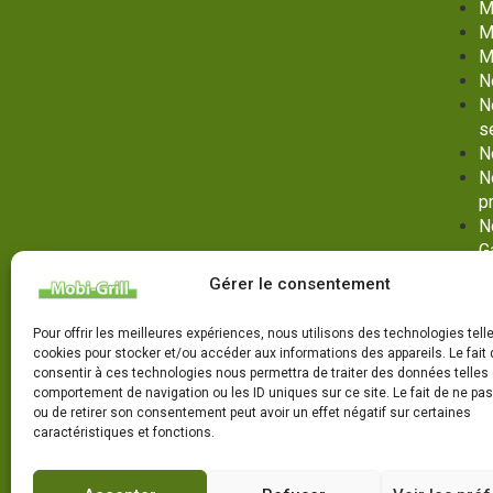
M
M
M
N
N
s
N
N
p
N
G
No
Gérer le consentement
G
N
Pour offrir les meilleures expériences, nous utilisons des technologies tell
P
cookies pour stocker et/ou accéder aux informations des appareils. Le fait 
P
consentir à ces technologies nous permettra de traiter des données telles 
comportement de navigation ou les ID uniques sur ce site. Le fait de ne pa
V
ou de retirer son consentement peut avoir un effet négatif sur certaines
ma
caractéristiques et fonctions.
N
s