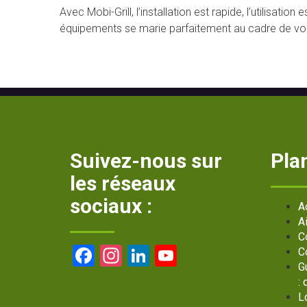
Avec Mobi-Grill, l’installation est rapide, l’utilisati
équipements se marie parfaitement au cadre de vo
Suivez-nous sur
Plan
les réseaux
sociaux :
A
A
C
Facebook
Instagram
LinkedIn
YouTube
C
G
Channel
:
L