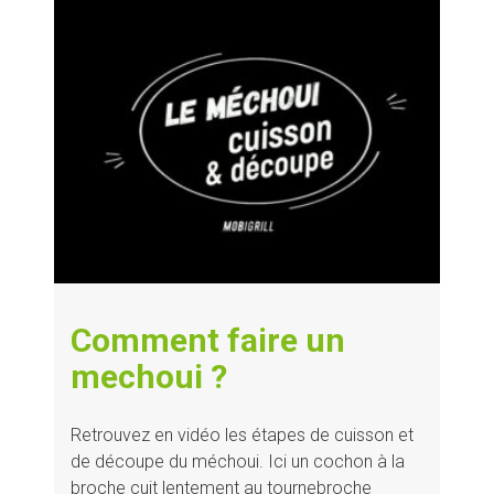
Comment faire un
mechoui ?
Retrouvez en vidéo les étapes de cuisson et
de découpe du méchoui. Ici un cochon à la
broche cuit lentement au tournebroche