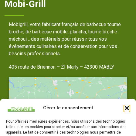
Mobi-Grill
Mobigrill, votre fabricant français de barbecue tourne
broche, de barbecue mobile, plancha, tourne broche
méchoui… des matériels pour réussir tous vos
événements culinaires et de conservation pour vos
besoins professionnels.
405 route de Briennon – ZI Marly – 42300 MABLY
Gérer le consentement
Cliquez pour accepter les cookies
Pour offrir les meilleures expériences, nous utilisons des technologies
marketing et activer ce contenu
telles que les cookies pour stocker et/ou accéder aux informations des
appareils. Le fait de consentir à ces technologies nous permettra de