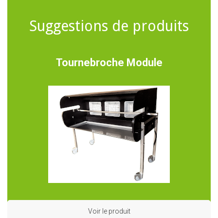
Suggestions de produits
Tournebroche Module
Voir le produit