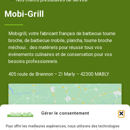
Mobi-Grill
Mobigrill, votre fabricant français de barbecue tourne
broche, de barbecue mobile, plancha, tourne broche
méchoui… des matériels pour réussir tous vos
événements culinaires et de conservation pour vos
besoins professionnels.
405 route de Briennon – ZI Marly – 42300 MABLY
Gérer le consentement
Cliquez pour accepter les cookies
Pour offrir les meilleures expériences, nous utilisons des technologies
marketing et activer ce contenu