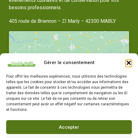
événements culinaires et de conservation pour vos
besoins professionnels.
405 route de Briennon – ZI Marly – 42300 MABLY
Gérer le consentement
Cliquez pour accepter les cookies
Pour offrir les meilleures expériences, nous utilisons des technologies
marketing et activer ce contenu
telles que les cookies pour stocker et/ou accéder aux informations des
appareils. Le fait de consentir à ces technologies nous permettra de
traiter des données telles que le comportement de navigation ou les ID
uniques sur ce site. Le fait de ne pas consentir ou de retirer son
consentement peut avoir un effet négatif sur certaines caractéristiques
et fonctions.
Accepter
04 77 72 79 14