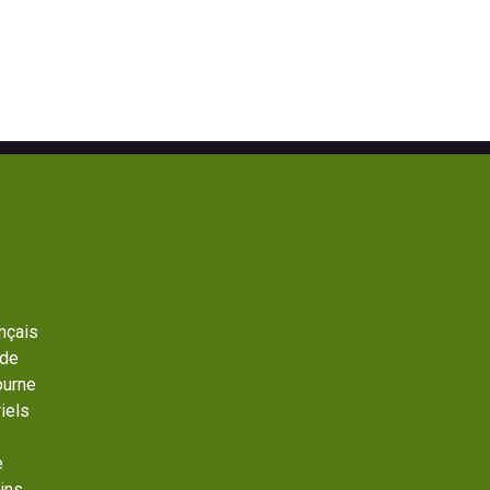
ançais
 de
ourne
iels
e
ins