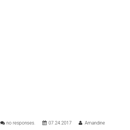
no responses.
07.24.2017
Amandine