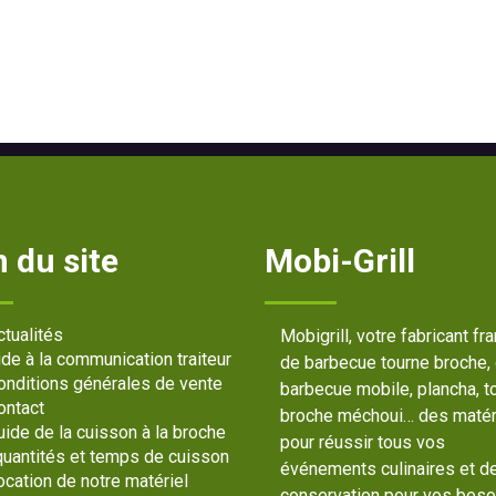
 du site
Mobi-Grill
ctualités
Mobigrill, votre fabricant fr
ide à la communication traiteur
de barbecue tourne broche,
onditions générales de vente
barbecue mobile, plancha, t
ontact
broche méchoui… des matér
uide de la cuisson à la broche
pour réussir tous vos
 quantités et temps de cuisson
événements culinaires et d
ocation de notre matériel
conservation pour vos beso