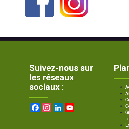
Suivez-nous sur
Plan
les réseaux
sociaux :
A
A
C
Facebook
Instagram
LinkedIn
YouTube
C
G
Channel
:
L