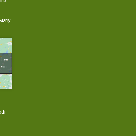
Marly
okies
tenu
edi