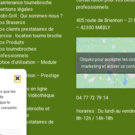
aintenance tournebroche
professionnels.
entions légales
obi-Grill : Qui sommes-nous ?
405 route de Briennon – ZI 
os Braseros
– 42300 MABLY
os clients prestataires de
ervice : location tourne broche
os Produits
os tournebroches
rofessionnels
Cliquez pour accepter les co
otice d’utilisation – Module
marketing et activer ce con
az
tice d’utilisation – Prestige
az
otre catalogue en ligne
es que les
hotothèque / Vidéothèque
de
04 77 72 79 14
lan du site
que le
s consentir
ente de tournebroche et
Horaires : Du lundi au vendr
tériel traiteur
8h-12h / 14h-18h
os clients prestataires de
ervice