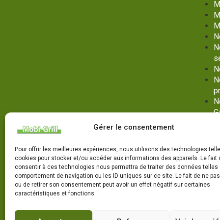
M
M
M
N
N
s
N
N
p
N
G
No
Gérer le consentement
G
N
Pour offrir les meilleures expériences, nous utilisons des technologies tell
P
cookies pour stocker et/ou accéder aux informations des appareils. Le fait 
P
consentir à ces technologies nous permettra de traiter des données telles 
comportement de navigation ou les ID uniques sur ce site. Le fait de ne pa
V
ou de retirer son consentement peut avoir un effet négatif sur certaines
ma
caractéristiques et fonctions.
N
s