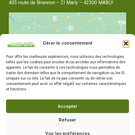
405 route de Briennon – ZI Marly – 42300 MABLY
Gérer le consentement
Cliquez pour accepter les cookies
Pour offrir les meilleures expériences, nous utilisons des technologies
marketing et activer ce contenu
telles que les cookies pour stocker et/ou accéder aux informations des
appareils. Le fait de consentir à ces technologies nous permettra de
traiter des données telles que le comportement de navigation ou les ID
uniques sur ce site. Le fait de ne pas consentir ou de retirer son
consentement peut avoir un effet négatif sur certaines caractéristiques
et fonctions.
Accepter
04 77 72 79 14
Horaires : Du lundi au vendredi 8h-12h / 14h-18h
Refuser
Voir les préférences