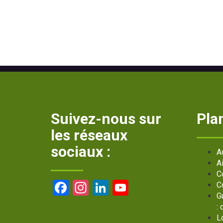
Suivez-nous sur
Plan
les réseaux
sociaux :
A
A
C
Facebook
Instagram
LinkedIn
YouTube
C
G
Channel
:
L