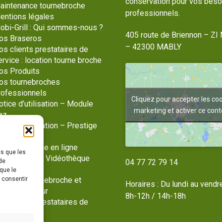
conservation pour vos beso
aintenance tournebroche
professionnels.
entions légales
obi-Grill : Qui sommes-nous ?
405 route de Briennon – ZI 
os Braseros
– 42300 MABLY
os clients prestataires de
ervice : location tourne broche
os Produits
os tournebroches
rofessionnels
Cliquez pour accepter les co
otice d’utilisation – Module
marketing et activer ce con
az
tice d’utilisation – Prestige
az
otre catalogue en ligne
es que les
hotothèque / Vidéothèque
de
04 77 72 79 14
lan du site
que le
s consentir
ente de tournebroche et
Horaires : Du lundi au vendr
tériel traiteur
8h-12h / 14h-18h
os clients prestataires de
ervice