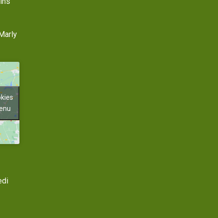
ins
Marly
okies
tenu
edi