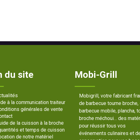
 du site
Mobi-Grill
ctualités
Mobigrill, votre fabricant fr
ide à la communication traiteur
de barbecue tourne broche,
onditions générales de vente
barbecue mobile, plancha, t
ontact
broche méchoui… des matér
uide de la cuisson à la broche
pour réussir tous vos
 quantités et temps de cuisson
événements culinaires et d
ocation de notre matériel