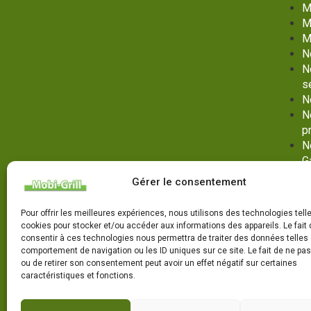
M
M
M
N
N
s
N
N
p
N
G
No
Gérer le consentement
G
N
Pour offrir les meilleures expériences, nous utilisons des technologies tell
P
cookies pour stocker et/ou accéder aux informations des appareils. Le fait 
P
consentir à ces technologies nous permettra de traiter des données telles 
comportement de navigation ou les ID uniques sur ce site. Le fait de ne pa
V
ou de retirer son consentement peut avoir un effet négatif sur certaines
ma
caractéristiques et fonctions.
N
s