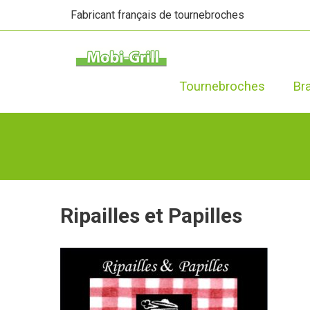
Fabricant français de tournebroches
Tournebroches
Br
Ripailles et Papilles