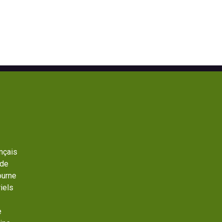
ançais
 de
ourne
iels
e