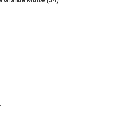
a Grande Motte (34)
E