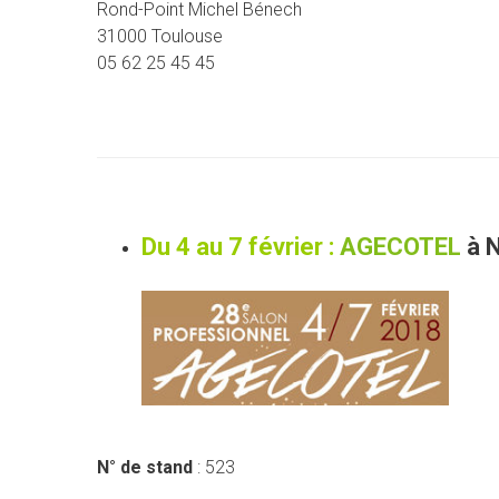
Rond-Point Michel Bénech
31000 Toulouse
05 62 25 45 45
Du 4 au 7 février :
AGECOTEL
à 
N° de stand
: 523