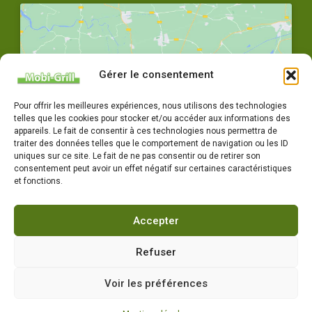
Gérer le consentement
Cliquez pour accepter les cookies
Pour offrir les meilleures expériences, nous utilisons des technologies
marketing et activer ce contenu
telles que les cookies pour stocker et/ou accéder aux informations des
appareils. Le fait de consentir à ces technologies nous permettra de
traiter des données telles que le comportement de navigation ou les ID
uniques sur ce site. Le fait de ne pas consentir ou de retirer son
consentement peut avoir un effet négatif sur certaines caractéristiques
et fonctions.
04 77 72 79 14
Accepter
Horaires : Du lundi au vendredi 8h-12h / 14h-18h
Refuser
Voir les préférences
Copyright Mobigrill 2022, tous droits réservés