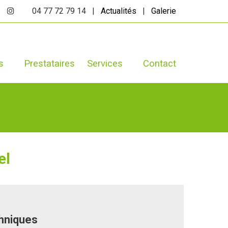
04 77 72 79 14 |
Actualités
|
Galerie
s
Prestataires
Services
Contact
el
chniques