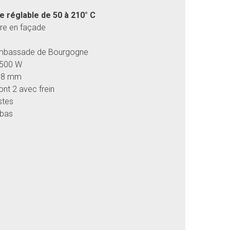
 réglable de 50 à 210° C
ure en façade
 Ambassade de Bourgogne
 500 W
 78 mm
nt 2 avec frein
stes
 bas