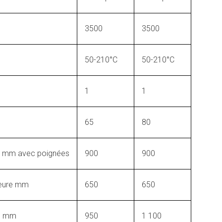
3500
3500
50-210°C
50-210°C
1
1
65
80
re mm avec poignées
900
900
ieure mm
650
650
re mm
950
1 100