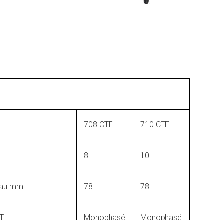
708 CTE
710 CTE
8
10
eau mm
78
78
 T
Monophasé
Monophasé