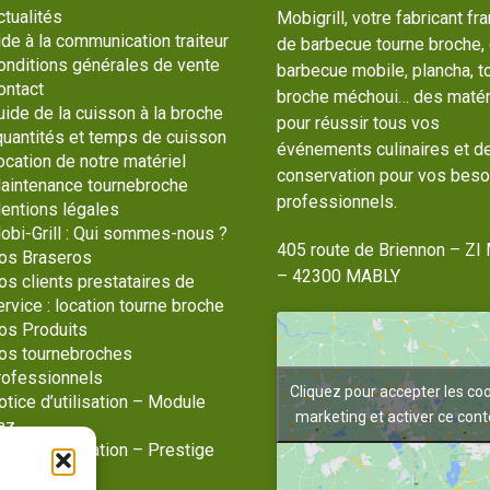
ctualités
Mobigrill, votre fabricant fr
ide à la communication traiteur
de barbecue tourne broche,
onditions générales de vente
barbecue mobile, plancha, t
ontact
broche méchoui… des matér
uide de la cuisson à la broche
pour réussir tous vos
 quantités et temps de cuisson
événements culinaires et d
ocation de notre matériel
conservation pour vos beso
aintenance tournebroche
professionnels.
entions légales
obi-Grill : Qui sommes-nous ?
405 route de Briennon – ZI 
os Braseros
– 42300 MABLY
os clients prestataires de
ervice : location tourne broche
os Produits
os tournebroches
rofessionnels
Cliquez pour accepter les co
otice d’utilisation – Module
marketing et activer ce con
az
tice d’utilisation – Prestige
az