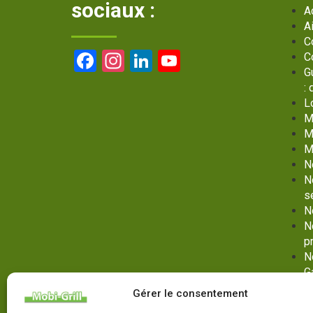
sociaux :
A
A
C
Facebook
Instagram
LinkedIn
YouTube
C
G
Channel
:
L
M
M
M
N
N
s
N
N
p
N
G
No
Gérer le consentement
G