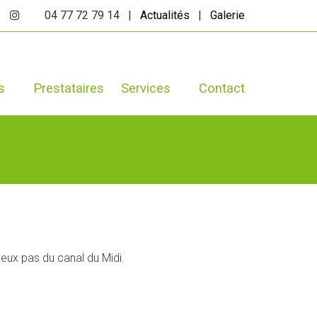
04 77 72 79 14 |
Actualités
|
Galerie
s
Prestataires
Services
Contact
deux pas du canal du Midi.