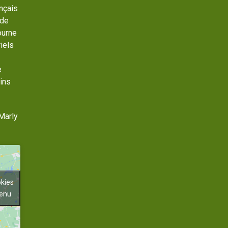
ançais
 de
ourne
iels
e
ins
Marly
okies
tenu