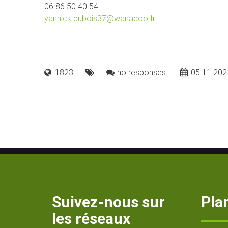
06 86 50 40 54
yannick.dubois37@wanadoo.fr
1823
no responses.
05.11.202
Suivez-nous sur
Plan
les réseaux