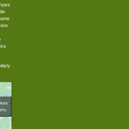
ançais
 de
ourne
iels
e
ins
Marly
okies
tenu