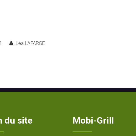
1
Léa LAFARGE
 du site
Mobi-Grill