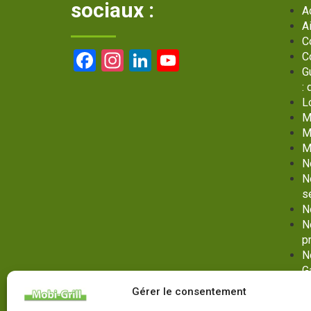
sociaux :
A
A
C
Facebook
Instagram
LinkedIn
YouTube
C
G
Channel
:
L
M
M
M
N
N
s
N
N
p
N
G
No
Gérer le consentement
G