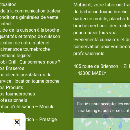
ctualités
Mobigrill, votre fabricant fr
ide à la communication traiteur
de barbecue tourne broche,
onditions générales de vente
barbecue mobile, plancha, t
ontact
broche méchoui… des matér
uide de la cuisson à la broche
pour réussir tous vos
 quantités et temps de cuisson
événements culinaires et d
ocation de notre matériel
conservation pour vos beso
aintenance tournebroche
professionnels.
entions légales
obi-Grill : Qui sommes-nous ?
405 route de Briennon – ZI 
os Braseros
– 42300 MABLY
os clients prestataires de
ervice : location tourne broche
os Produits
os tournebroches
rofessionnels
Cliquez pour accepter les co
otice d’utilisation – Module
marketing et activer ce con
az
tice d’utilisation – Prestige
az