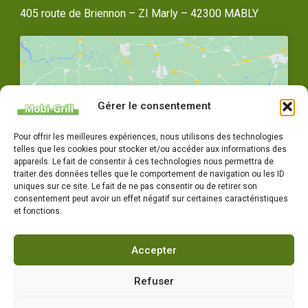
405 route de Briennon – ZI Marly – 42300 MABLY
Gérer le consentement
Cliquez pour accepter les cookies
Pour offrir les meilleures expériences, nous utilisons des technologies
marketing et activer ce contenu
telles que les cookies pour stocker et/ou accéder aux informations des
appareils. Le fait de consentir à ces technologies nous permettra de
traiter des données telles que le comportement de navigation ou les ID
uniques sur ce site. Le fait de ne pas consentir ou de retirer son
consentement peut avoir un effet négatif sur certaines caractéristiques
et fonctions.
Accepter
04 77 72 79 14
Horaires : Du lundi au vendredi 8h-12h / 14h-18h
Refuser