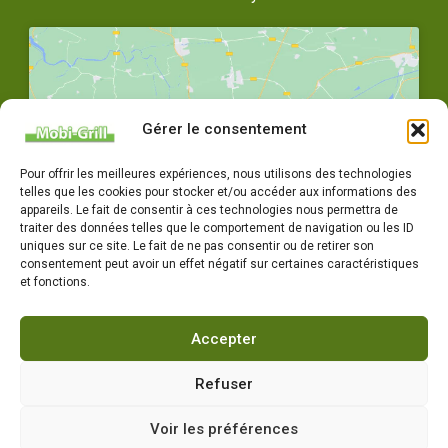
Gérer le consentement
Cliquez pour accepter les cookies
Pour offrir les meilleures expériences, nous utilisons des technologies
marketing et activer ce contenu
telles que les cookies pour stocker et/ou accéder aux informations des
appareils. Le fait de consentir à ces technologies nous permettra de
traiter des données telles que le comportement de navigation ou les ID
uniques sur ce site. Le fait de ne pas consentir ou de retirer son
consentement peut avoir un effet négatif sur certaines caractéristiques
et fonctions.
Accepter
04 77 72 79 14
Horaires : Du lundi au vendredi 8h-12h / 14h-18h
Refuser
Voir les préférences