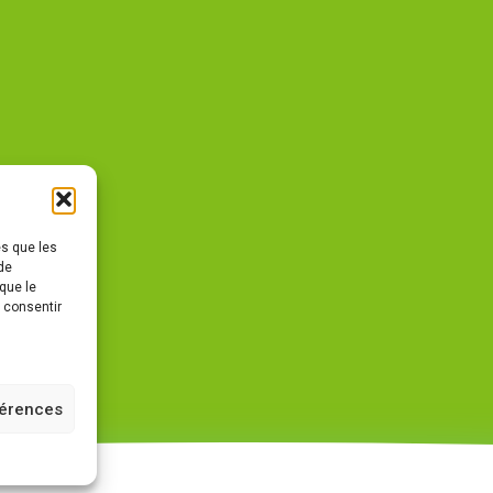
es que les
de
que le
s consentir
férences