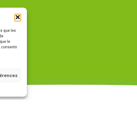
es que les
de
que le
s consentir
férences