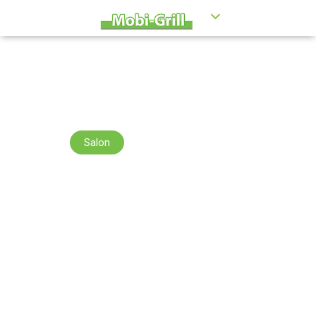
Salon
Evénements
Informations
Recettes
Salon
Trucs & Astuces