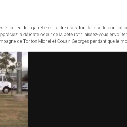
 et au jeu de la jarretière … entre nous, tout le monde connait c
ppréciez la délicate odeur de la bête rôtir, laissez-vous envoût
mpagné de Tonton Michel et Cousin Georges pendant que le mo