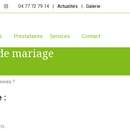
04 77 72 79 14 |
Actualités
|
Galerie
s
Prestataires
Services
Contact
 de mariage
nvives ?
 :
rci…