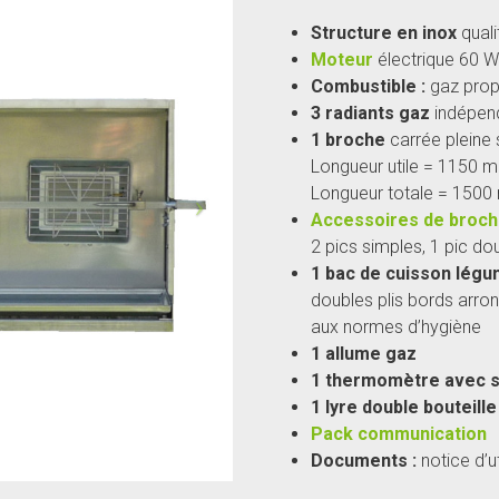
Structure en inox
quali
Moteur
électrique 60 
Combustible :
gaz pro
3 radiants
gaz
indépend
1 broche
carrée pleine 
Longueur utile = 1150 
Longueur totale = 150
Accessoires de broc
2 pics simples, 1 pic dou
1 bac de cuisson lég
doubles plis bords arro
aux normes d’hygiène
1 allume gaz
1 thermomètre avec s
1 lyre double bouteille
Pack communication
Documents :
notice d’u