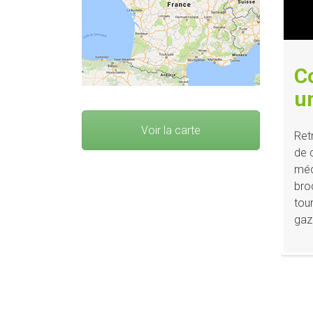
C
u
Voir la carte
Ret
de 
méc
bro
tou
gaz