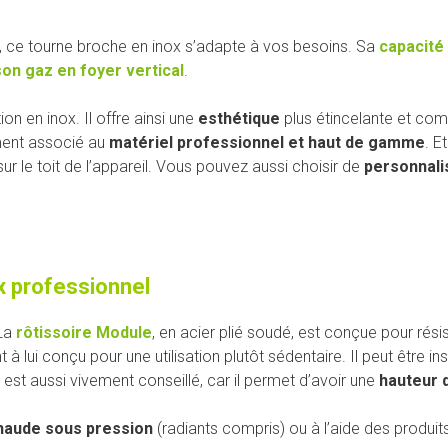
, ce tourne broche en inox s’adapte à vos besoins. Sa
capacité
on gaz en foyer vertical
.
on en inox. Il offre ainsi une
esthétique
plus étincelante et co
ment associé au
matériel professionnel et haut de gamme
. E
r le toit de l’appareil. Vous pouvez aussi choisir de
personnali
ox professionnel
 La
rôtissoire Module
, en acier plié soudé, est conçue pour rés
à lui conçu pour une utilisation plutôt sédentaire. Il peut être in
est aussi vivement conseillé, car il permet d’avoir une
hauteur 
chaude sous pression
(radiants compris) ou à l’aide des produits