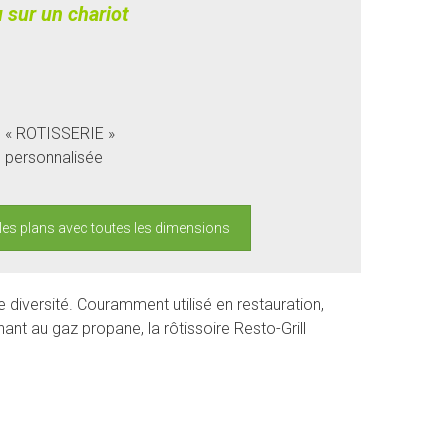
 sur un chariot
on « ROTISSERIE »
n personnalisée
les plans avec toutes les dimensions
de diversité. Couramment utilisé en restauration,
nant au gaz propane, la rôtissoire Resto-Grill