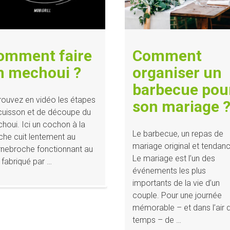
omment faire
Comment
n mechoui ?
organiser un
barbecue pou
rouvez en vidéo les étapes
son mariage 
cuisson et de découpe du
houi. Ici un cochon à la
Le barbecue, un repas de
che cuit lentement au
mariage original et tendan
rnebroche fonctionnant au
Le mariage est l’un des
 fabriqué par …
événements les plus
importants de la vie d’un
couple. Pour une journée
mémorable – et dans l’air 
temps – de …