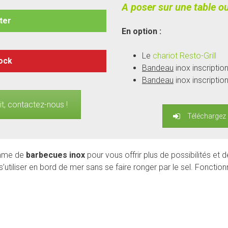
A poser sur une table ou
ter
En option :
Le
chariot Resto-Grill
tock
Bandeau
inox inscripti
Bandeau
inox inscriptio
it, contactez-nous !
Téléchargez 
gamme de
barbecues inox
pour vous offrir plus de possibilités et 
’utiliser en bord de mer sans se faire ronger par le sel. Fonction