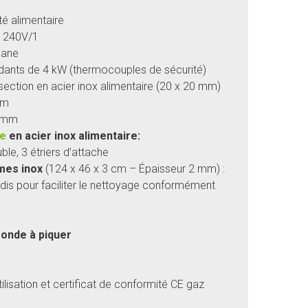
té alimentaire
W 240V/1
pane
ants de 4 kW (thermocouples de sécurité)
section en acier inox alimentaire (20 x 20 mm)
mm
0 mm
he
en acier inox alimentaire:
ble, 3 étriers d’attache
umes inox
(124 x 46 x 3 cm – Épaisseur 2 mm) :
ndis pour faciliter le nettoyage conformément
onde à piquer
tilisation et certificat de conformité CE gaz